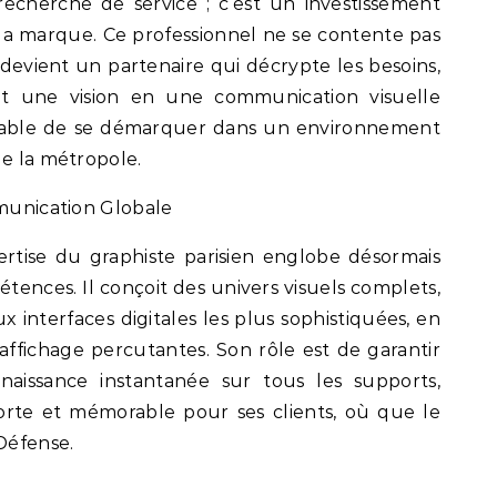
echerche de service ; c’est un investissement
 la marque. Ce professionnel ne se contente pas
devient un partenaire qui décrypte les besoins,
uit une vision en une communication visuelle
pable de se démarquer dans un environnement
de la métropole.
mmunication Globale
ertise du graphiste parisien englobe désormais
tences. Il conçoit des univers visuels complets,
x interfaces digitales les plus sophistiquées, en
ffichage percutantes. Son rôle est de garantir
issance instantanée sur tous les supports,
orte et mémorable pour ses clients, où que le
 Défense.